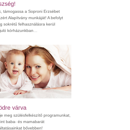
szség!
k, támogassa a Soproni Erzsébet
zért Alapítvány munkáját! A befolyt
g sokrétű felhasználásra kerül
juló kórházunkban…
ödre várva
je meg szülésfelkészítő programunkat,
int baba- és mamabarát
áltatásainkat bővebben!