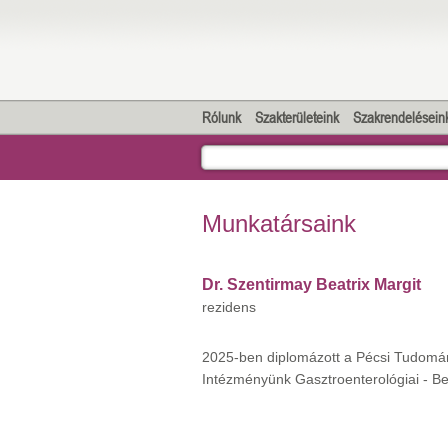
Rólunk
Szakterületeink
Szakrendelésein
Munkatársaink
Dr. Szentirmay Beatrix Margit
rezidens
2025-ben diplomázott a Pécsi Tudomá
Intézményünk Gasztroenterológiai - B