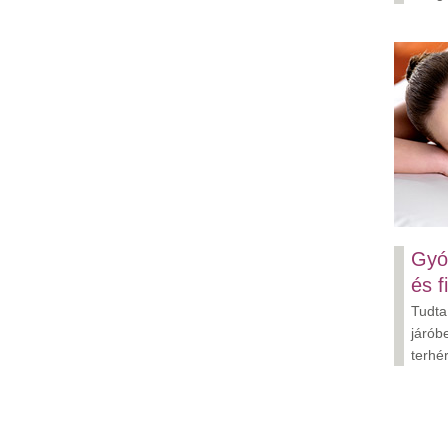
Gyó
és f
Tudta
járób
terhé