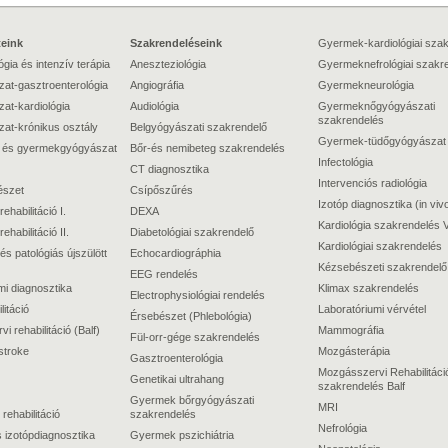
teink
Szakrendeléseink
Gyermek-kardiológiai sza
gia és intenzív terápia
Aneszteziológia
Gyermeknefrológiai szakr
at-gasztroenterológia
Angiográfia
Gyermekneurológia
at-kardiológia
Audiológia
Gyermeknőgyógyászati
szakrendelés
at-krónikus osztály
Belgyógyászati szakrendelő
Gyermek-tüdőgyógyászat
 és gyermekgyógyászat
Bőr-és nemibeteg szakrendelés
Infectológia
CT diagnosztika
Intervenciós radiológia
észet
Csípőszűrés
Izotóp diagnosztika (in viv
rehabilitáció I.
DEXA
Kardiológia szakrendelés V
rehabilitáció II.
Diabetológiai szakrendelő
Kardiológiai szakrendelés
és patológiás újszülött
Echocardiográphia
Kézsebészeti szakrendelő
EEG rendelés
mi diagnosztika
Klimax szakrendelés
Electrophysiológiai rendelés
itáció
Laboratóriumi vérvétel
Érsebészet (Phlebológia)
 rehabilitáció (Balf)
Mammográfia
Fül-orr-gége szakrendelés
stroke
Mozgásterápia
Gasztroenterológia
Mozgásszervi Rehabilitáci
Genetikai ultrahang
szakrendelés Balf
Gyermek bőrgyógyászati
MRI
 rehabilitáció
szakrendelés
Nefrológia
 izotópdiagnosztika
Gyermek pszichiátria