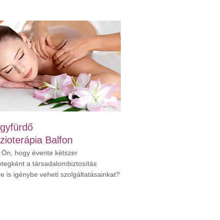
gyfürdő
izioterápia Balfon
 Ön, hogy évente kétszer
etegként a társadalombiztosítás
re is igénybe veheti szolgáltatásainkat?