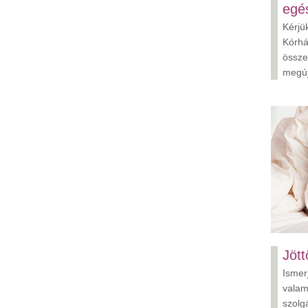
egé
Kérjü
Kórhá
össze
megú
Jött
Ismer
valam
szolg