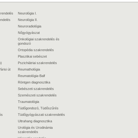
krendelés
Neurológia I.
endelés
Neurológia II.
Neuroradiológia
Nőgyógyászat
Onkológiai szakrendelés és
gondozó
Ortopédia szakrendelés
Plasztikai sebészet
o)
Pszichiátriai szakrendelés
árisi út
Reumathológia
Reumatológia-Balf
Röntgen diagnosztika
Sebészeti szakrendelés
Szemészeti szakrendelés
Traumatológia
Tüdőgondozó, Tüdőszűrés
ós
Tüdőgyógyászati szakrendelés
Ultrahang diagnosztika
Urológia és Urodinámia
szakrendelés