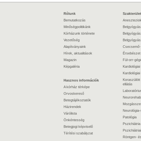
Rólunk
Szakterüle
Bemutatkozás
Anesztezioló
Minőségpolitikánk
Belgyógyász
Kórházunk története
Belgyógyász
Vezetőség
Belgyógyász
Alapítványaink
Csecsemő-
Hírek, aktualitások
Érsebészet
Magazin
Fül-orr-gég
Képgaléria
Kardiológiai 
Kardiológiai 
Koraszülött 
Hasznos információk
ellátás
A kórház térképe
Laboratóriu
Orvoskereső
Neurorehabil
Betegtájékoztatók
Mozgásszervi
Házirendek
Neurológia-
Várólista
Patológia
Önkéntesség
Pszichiátria
Betegjogi képviselő
Pszichiátriai
Térítési szabályzat
Röntgen- és