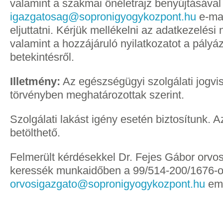
valamint a szakmai önéletrajz benyújtásával
igazgatosag@sopronigyogykozpont.hu
e-mai
eljuttatni. Kérjük mellékelni az adatkezelési 
valamint a hozzájáruló nyilatkozatot a pályá
betekintésről.
Illetmény:
Az egészségügyi szolgálati jogvi
törvényben meghatározottak szerint.
Szolgálati lakást igény esetén biztosítunk. A
betölthető.
Felmerült kérdésekkel Dr. Fejes Gábor orvos
keressék munkaidőben a 99/514-200/1676-o
orvosigazgato@sopronigyogykozpont.hu
ema