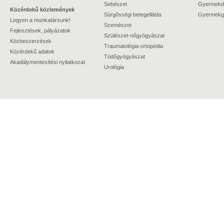
Sebészet
Gyermekdi
Közérdekű közlemények
Sürgősségi betegellátás
Gyermekgy
Legyen a munkatársunk!
Szemészet
Fejlesztések, pályázatok
Szülészet-nőgyógyászat
Közbeszerzések
Traumatológia-ortopédia
Közérdekű adatok
Tüdőgyógyászat
Akadálymentesítési nyilatkozat
Urológia