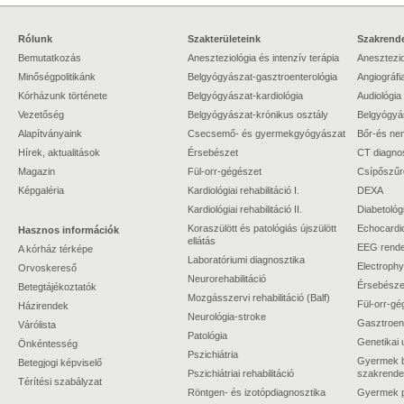
Rólunk
Szakterületeink
Szakrende
Bemutatkozás
Aneszteziológia és intenzív terápia
Anesztezio
Minőségpolitikánk
Belgyógyászat-gasztroenterológia
Angiográfi
Kórházunk története
Belgyógyászat-kardiológia
Audiológia
Vezetőség
Belgyógyászat-krónikus osztály
Belgyógyá
Alapítványaink
Csecsemő- és gyermekgyógyászat
Bőr-és ne
Hírek, aktualitások
Érsebészet
CT diagno
Magazin
Fül-orr-gégészet
Csípőszűr
Képgaléria
Kardiológiai rehabilitáció I.
DEXA
Kardiológiai rehabilitáció II.
Diabetológ
Koraszülött és patológiás újszülött
Echocardi
Hasznos információk
ellátás
EEG rende
A kórház térképe
Laboratóriumi diagnosztika
Electrophy
Orvoskereső
Neurorehabilitáció
Érsebészet
Betegtájékoztatók
Mozgásszervi rehabilitáció (Balf)
Fül-orr-gé
Házirendek
Neurológia-stroke
Gasztroent
Várólista
Patológia
Genetikai 
Önkéntesség
Pszichiátria
Gyermek b
Betegjogi képviselő
Pszichiátriai rehabilitáció
szakrende
Térítési szabályzat
Röntgen- és izotópdiagnosztika
Gyermek ps