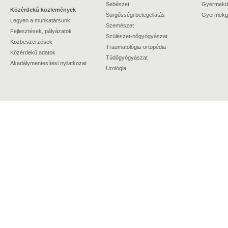
Sebészet
Gyermekdi
Közérdekű közlemények
Sürgősségi betegellátás
Gyermekgy
Legyen a munkatársunk!
Szemészet
Fejlesztések, pályázatok
Szülészet-nőgyógyászat
Közbeszerzések
Traumatológia-ortopédia
Közérdekű adatok
Tüdőgyógyászat
Akadálymentesítési nyilatkozat
Urológia