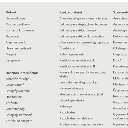
Rólunk
Szakterületeink
Szakrende
Bemutatkozás
Aneszteziológia és intenzív terápia
Anesztezio
Minőségpolitikánk
Belgyógyászat-gasztroenterológia
Angiográfi
Kórházunk története
Belgyógyászat-kardiológia
Audiológia
Vezetőség
Belgyógyászat-krónikus osztály
Belgyógyá
Alapítványaink
Csecsemő- és gyermekgyógyászat
Bőr-és ne
Hírek, aktualitások
Érsebészet
CT diagno
Magazin
Fül-orr-gégészet
Csípőszűr
Képgaléria
Kardiológiai rehabilitáció I.
DEXA
Kardiológiai rehabilitáció II.
Diabetológ
Koraszülött és patológiás újszülött
Echocardi
Hasznos információk
ellátás
EEG rende
A kórház térképe
Laboratóriumi diagnosztika
Electrophy
Orvoskereső
Neurorehabilitáció
Érsebészet
Betegtájékoztatók
Mozgásszervi rehabilitáció (Balf)
Fül-orr-gé
Házirendek
Neurológia-stroke
Gasztroent
Várólista
Patológia
Genetikai 
Önkéntesség
Pszichiátria
Gyermek b
Betegjogi képviselő
Pszichiátriai rehabilitáció
szakrende
Térítési szabályzat
Röntgen- és izotópdiagnosztika
Gyermek ps