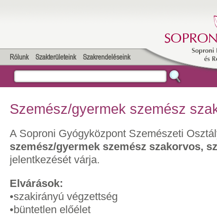
Rólunk
Szakterületeink
Szakrendeléseink
Szemész/gyermek szemész sza
A Soproni Gyógyközpont Szemészeti Osztál
szemész/gyermek szemész szakorvos, sza
jelentkezését várja.
Elvárások:
•szakirányú végzettség
•büntetlen előélet