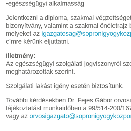
•egészségügyi alkalmasság
Jelentkezni a diploma, szakmai végzettséget
bizonyítvány, valamint a szakmai önéletrajz 
melyeket az
igazgatosag@sopronigyogykoz
címre kérünk eljuttatni.
Illetmény:
Az egészségügyi szolgálati jogviszonyról sz
meghatározottak szerint.
Szolgálati lakást igény esetén biztosítunk.
További kérdésekben Dr. Fejes Gábor orvosi
tájékoztatást munkaidőben a 99/514-200/16
vagy az
orvosigazgato@sopronigyogykozpo