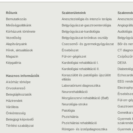
Rólunk
Szakterületeink
Szakrende
Bemutatkozás
Aneszteziológia és intenzív terápia
Anesztezio
Minőségpolitikánk
Belgyógyászat-gasztroenterológia
Angiográfi
Kórházunk története
Belgyógyászat-kardiológia
Audiológia
Vezetőség
Belgyógyászat-krónikus osztály
Belgyógyá
Alapítványaink
Csecsemő- és gyermekgyógyászat
Bőr-és ne
Hírek, aktualitások
Érsebészet
CT diagno
Magazin
Fül-orr-gégészet
Csípőszűr
Képgaléria
Kardiológiai rehabilitáció I.
DEXA
Kardiológiai rehabilitáció II.
Diabetológ
Koraszülött és patológiás újszülött
Echocardi
Hasznos információk
ellátás
EEG rende
A kórház térképe
Laboratóriumi diagnosztika
Electrophy
Orvoskereső
Neurorehabilitáció
Érsebészet
Betegtájékoztatók
Mozgásszervi rehabilitáció (Balf)
Fül-orr-gé
Házirendek
Neurológia-stroke
Gasztroent
Várólista
Patológia
Genetikai 
Önkéntesség
Pszichiátria
Gyermek b
Betegjogi képviselő
Pszichiátriai rehabilitáció
szakrende
Térítési szabályzat
Röntgen- és izotópdiagnosztika
Gyermek ps