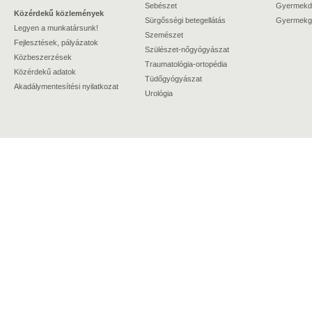
Sebészet
Gyermekdi
Közérdekű közlemények
Sürgősségi betegellátás
Gyermekgy
Legyen a munkatársunk!
Szemészet
Fejlesztések, pályázatok
Szülészet-nőgyógyászat
Közbeszerzések
Traumatológia-ortopédia
Közérdekű adatok
Tüdőgyógyászat
Akadálymentesítési nyilatkozat
Urológia