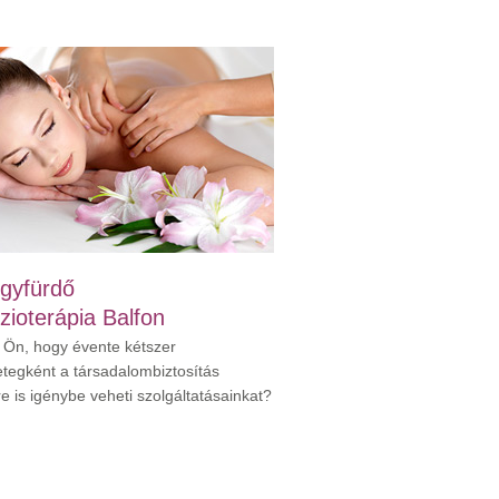
gyfürdő
izioterápia Balfon
 Ön, hogy évente kétszer
etegként a társadalombiztosítás
re is igénybe veheti szolgáltatásainkat?