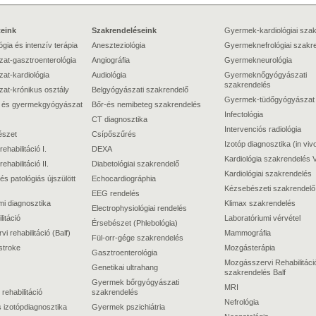
teink
Szakrendeléseink
Gyermek-kardiológiai sza
gia és intenzív terápia
Aneszteziológia
Gyermeknefrológiai szakr
at-gasztroenterológia
Angiográfia
Gyermekneurológia
at-kardiológia
Audiológia
Gyermeknőgyógyászati
szakrendelés
at-krónikus osztály
Belgyógyászati szakrendelő
Gyermek-tüdőgyógyászat
 és gyermekgyógyászat
Bőr-és nemibeteg szakrendelés
Infectológia
CT diagnosztika
Intervenciós radiológia
észet
Csípőszűrés
Izotóp diagnosztika (in viv
rehabilitáció I.
DEXA
Kardiológia szakrendelés V
rehabilitáció II.
Diabetológiai szakrendelő
Kardiológiai szakrendelés
és patológiás újszülött
Echocardiográphia
Kézsebészeti szakrendelő
EEG rendelés
mi diagnosztika
Klimax szakrendelés
Electrophysiológiai rendelés
itáció
Laboratóriumi vérvétel
Érsebészet (Phlebológia)
 rehabilitáció (Balf)
Mammográfia
Fül-orr-gége szakrendelés
stroke
Mozgásterápia
Gasztroenterológia
Mozgásszervi Rehabilitáci
Genetikai ultrahang
szakrendelés Balf
Gyermek bőrgyógyászati
MRI
 rehabilitáció
szakrendelés
Nefrológia
 izotópdiagnosztika
Gyermek pszichiátria