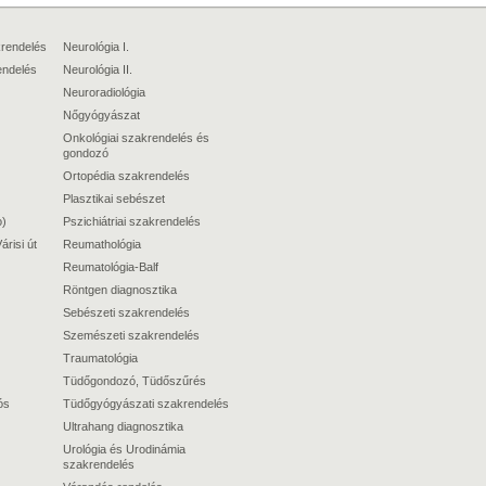
krendelés
Neurológia I.
endelés
Neurológia II.
Neuroradiológia
Nőgyógyászat
Onkológiai szakrendelés és
gondozó
Ortopédia szakrendelés
Plasztikai sebészet
o)
Pszichiátriai szakrendelés
árisi út
Reumathológia
Reumatológia-Balf
Röntgen diagnosztika
Sebészeti szakrendelés
Szemészeti szakrendelés
Traumatológia
Tüdőgondozó, Tüdőszűrés
ós
Tüdőgyógyászati szakrendelés
Ultrahang diagnosztika
Urológia és Urodinámia
szakrendelés