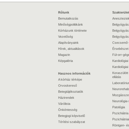
Rólunk
Szakterüle
Bemutatkozás
Anesztezioló
Minőségpolitikánk
Belgyógyász
Kórházunk története
Belgyógyász
Vezetőség
Belgyógyász
Alapítványaink
Csecsemő-
Hírek, aktualitások
Érsebészet
Magazin
Fül-orr-gég
Képgaléria
Kardiológiai 
Kardiológiai 
Koraszülött 
Hasznos információk
ellátás
A kórház térképe
Laboratóriu
Orvoskereső
Neurorehabil
Betegtájékoztatók
Mozgásszervi
Házirendek
Neurológia-
Várólista
Patológia
Önkéntesség
Pszichiátria
Betegjogi képviselő
Pszichiátriai
Térítési szabályzat
Röntgen- és