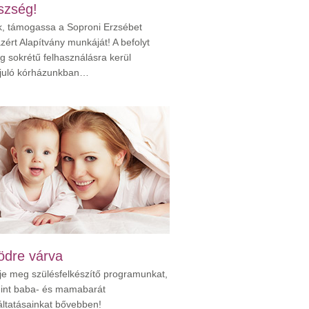
szség!
k, támogassa a Soproni Erzsébet
zért Alapítvány munkáját! A befolyt
g sokrétű felhasználásra kerül
juló kórházunkban…
ödre várva
je meg szülésfelkészítő programunkat,
int baba- és mamabarát
áltatásainkat bővebben!