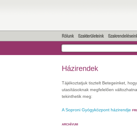
Rólunk
Szakterületeink
Szakrendelésein
Házirendek
Tájékoztatjuk tisztelt Betegeinket, hog
utasításoknak megfelelően változhatnak
tekinthetik meg:
A Soproni Gyógyközpont házirendje
FRI
ARCHÍVUM