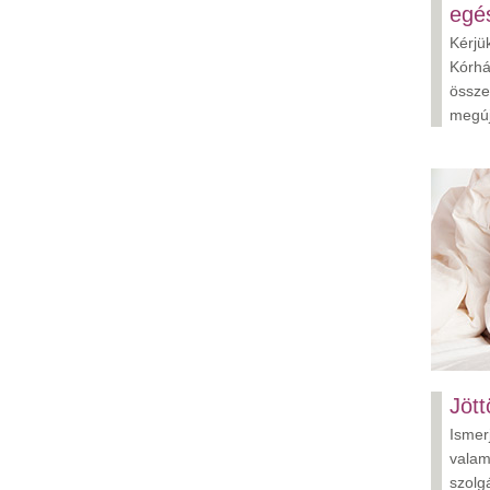
egé
Kérjü
Kórhá
össze
megú
Jött
Ismer
valam
szolg