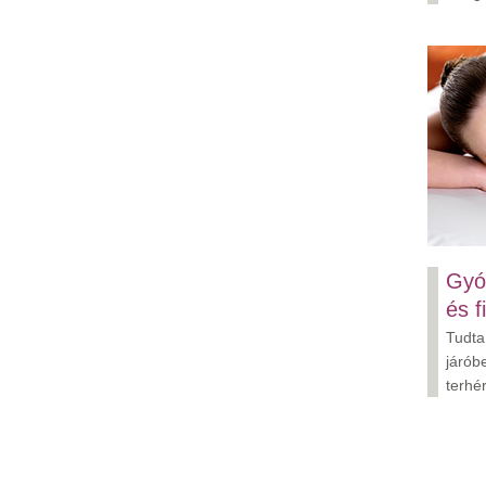
Gyó
és f
Tudta
járób
terhé