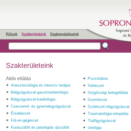
Rólunk
Szakterületeink
Szakrendeléseink
Szakterületeink
Aktív ellátás
Pszichiátria
Aneszteziológia és intenzív terápia
Sebészet
Belgyógyászat-gasztroenterológia
Sürgősségi betegellátás
Belgyógyászat-kardiológia
Szemészet
Csecsemő- és gyermekgyógyászat
Szülészet-nőgyógyászat
Érsebészet
Traumatológia-ortopédia
Fül-orr-gégészet
Tüdőgyógyászat
Koraszülött és patológiás újszülött
Urológia