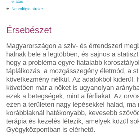
ellátás
Neurológia-stroke
Érsebészet
Magyarországon a szív- és érrendszeri me
halnak bele a legtöbben, és sajnos a statiszt
hogy a probléma egyre fiatalabb korosztályok
táplálkozás, a mozgásszegény életmód, a s
következmény nélkül. Az adatokból kiderül,
követően már a nőket is ugyanolyan arányba
ezek a betegségek, mint a férfiakat. Az or
ezen a területen nagy lépésekkel halad, ma
korábbiaknál hatékonyabb, kevesebb szövő
terápia és kezelés létezik, amelyek közül s
Gyógyközpontban is elérhető.