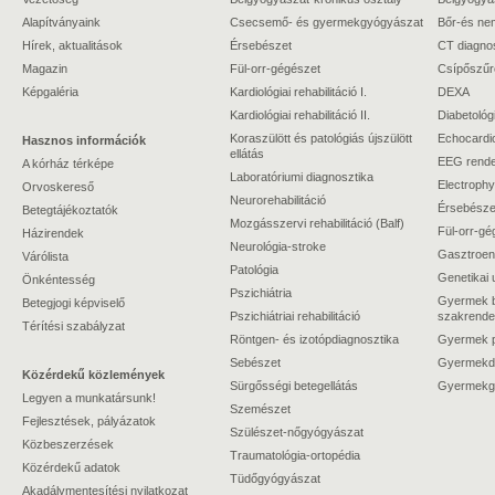
Alapítványaink
Csecsemő- és gyermekgyógyászat
Bőr-és ne
Hírek, aktualitások
Érsebészet
CT diagno
Magazin
Fül-orr-gégészet
Csípőszűr
Képgaléria
Kardiológiai rehabilitáció I.
DEXA
Kardiológiai rehabilitáció II.
Diabetológ
Koraszülött és patológiás újszülött
Echocardi
Hasznos információk
ellátás
EEG rende
A kórház térképe
Laboratóriumi diagnosztika
Electrophy
Orvoskereső
Neurorehabilitáció
Érsebészet
Betegtájékoztatók
Mozgásszervi rehabilitáció (Balf)
Fül-orr-gé
Házirendek
Neurológia-stroke
Gasztroent
Várólista
Patológia
Genetikai 
Önkéntesség
Pszichiátria
Gyermek b
Betegjogi képviselő
Pszichiátriai rehabilitáció
szakrende
Térítési szabályzat
Röntgen- és izotópdiagnosztika
Gyermek ps
Sebészet
Gyermekdi
Közérdekű közlemények
Sürgősségi betegellátás
Gyermekgy
Legyen a munkatársunk!
Szemészet
Fejlesztések, pályázatok
Szülészet-nőgyógyászat
Közbeszerzések
Traumatológia-ortopédia
Közérdekű adatok
Tüdőgyógyászat
Akadálymentesítési nyilatkozat