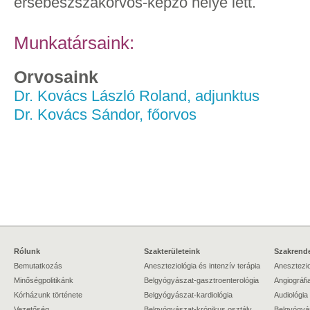
érsebészszakorvos-képző helye lett.
Munkatársaink:
Orvosaink
Dr. Kovács László Roland, adjunktus
Dr. Kovács Sándor, főorvos
Rólunk
Szakterületeink
Szakrende
Bemutatkozás
Aneszteziológia és intenzív terápia
Anesztezio
Minőségpolitikánk
Belgyógyászat-gasztroenterológia
Angiográfi
Kórházunk története
Belgyógyászat-kardiológia
Audiológia
Vezetőség
Belgyógyászat-krónikus osztály
Belgyógyá