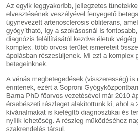
Az egyik leggyakoribb, jellegzetes tünetekke
elvesztésének veszélyével fenyegető beteg
úgynevezett arteriosclerosis obliterans, ame
gyógyítható, így a szokásosnál is fontosabb
diagnózis felállításától kezdve életük végéi
komplex, több orvosi terület ismereteit öss
ápolásban részesüljenek. Mi ezt a komplex 
betegeinknek.
A vénás megbetegedések (visszeresség) is 
érintenek, ezért a Soproni Gyógyközpontba
Barna PhD főorvos vezetésével már 2010 áp
érsebészeti részleget alakítottunk ki, ahol a
kívánalmakat is kielégítő diagnosztikai és te
nyílik lehetőség. A részleg működéséhez na
szakrendelés társul.