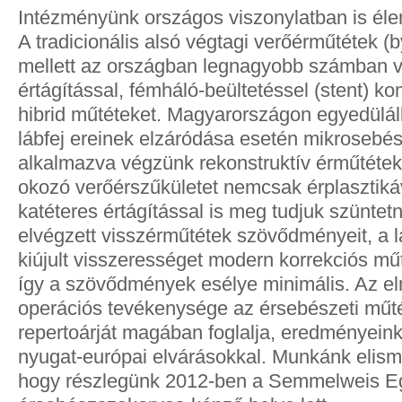
Intézményünk országos viszonylatban is élen
A tradicionális alsó végtagi verőérműtétek 
mellett az országban legnagyobb számban 
értágítással, fémháló-beültetéssel (stent) k
hibrid műtéteket. Magyarországon egyedülál
lábfej ereinek elzáródása esetén mikrosebés
alkalmazva végzünk rekonstruktív érműtéteke
okozó verőérszűkületet nemcsak érplasztik
katéteres értágítással is meg tudjuk szüntet
elvégzett visszérműtétek szövődményeit, a l
kiújult visszerességet modern korrekciós műt
így a szövődmények esélye minimális. Az e
operációs tevékenysége az érsebészeti műtéti
repertoárját magában foglalja, eredményei
nyugat-európai elvárásokkal. Munkánk elism
hogy részlegünk 2012-ben a Semmelweis 