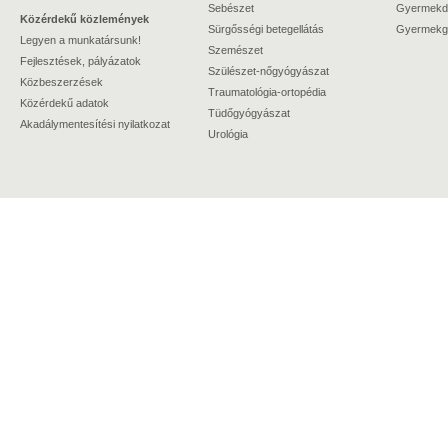
Sebészet
Gyermekdi
Közérdekű közlemények
Sürgősségi betegellátás
Gyermekgy
Legyen a munkatársunk!
Szemészet
Fejlesztések, pályázatok
Szülészet-nőgyógyászat
Közbeszerzések
Traumatológia-ortopédia
Közérdekű adatok
Tüdőgyógyászat
Akadálymentesítési nyilatkozat
Urológia