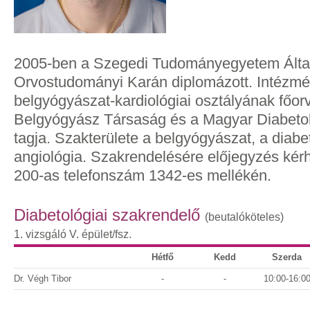
2005-ben a Szegedi Tudományegyetem Álta
Orvostudományi Karán diplomázott. Intézm
belgyógyászat-kardiológiai osztályának főo
Belgyógyász Társaság és a Magyar Diabetol
tagja. Szakterülete a belgyógyászat, a diabe
angiológia. Szakrendelésére előjegyzés kérh
200-as telefonszám 1342-es mellékén.
Diabetológiai szakrendelő
(beutalóköteles)
1. vizsgáló
V. épület/fsz.
Hétfő
Kedd
Szerda
Dr. Végh Tibor
-
-
10:00-16:0