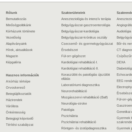
Rólunk
Szakterületeink
Szakrende
Bemutatkozás
Aneszteziológia és intenzív terápia
Anesztezio
Minőségpolitikánk
Belgyógyászat-gasztroenterológia
Angiográfi
Kórházunk története
Belgyógyászat-kardiológia
Audiológia
Vezetőség
Belgyógyászat-krónikus osztály
Belgyógyá
Alapítványaink
Csecsemő- és gyermekgyógyászat
Bőr-és ne
Hírek, aktualitások
Érsebészet
CT diagno
Magazin
Fül-orr-gégészet
Csípőszűr
Képgaléria
Kardiológiai rehabilitáció I.
DEXA
Kardiológiai rehabilitáció II.
Diabetológ
Koraszülött és patológiás újszülött
Echocardi
Hasznos információk
ellátás
EEG rende
A kórház térképe
Laboratóriumi diagnosztika
Electrophy
Orvoskereső
Neurorehabilitáció
Érsebészet
Betegtájékoztatók
Mozgásszervi rehabilitáció (Balf)
Fül-orr-gé
Házirendek
Neurológia-stroke
Gasztroent
Várólista
Patológia
Genetikai 
Önkéntesség
Pszichiátria
Gyermek b
Betegjogi képviselő
Pszichiátriai rehabilitáció
szakrende
Térítési szabályzat
Röntgen- és izotópdiagnosztika
Gyermek ps