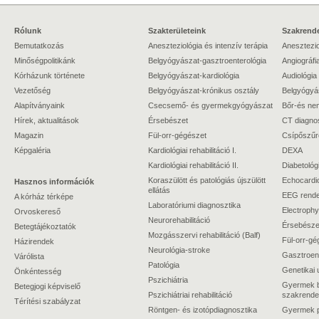
Rólunk
Szakterületeink
Szakrende
Bemutatkozás
Aneszteziológia és intenzív terápia
Anesztezio
Minőségpolitikánk
Belgyógyászat-gasztroenterológia
Angiográfi
Kórházunk története
Belgyógyászat-kardiológia
Audiológia
Vezetőség
Belgyógyászat-krónikus osztály
Belgyógyá
Alapítványaink
Csecsemő- és gyermekgyógyászat
Bőr-és ne
Hírek, aktualitások
Érsebészet
CT diagno
Magazin
Fül-orr-gégészet
Csípőszűr
Képgaléria
Kardiológiai rehabilitáció I.
DEXA
Kardiológiai rehabilitáció II.
Diabetológ
Koraszülött és patológiás újszülött
Echocardi
Hasznos információk
ellátás
EEG rende
A kórház térképe
Laboratóriumi diagnosztika
Electrophy
Orvoskereső
Neurorehabilitáció
Érsebészet
Betegtájékoztatók
Mozgásszervi rehabilitáció (Balf)
Fül-orr-gé
Házirendek
Neurológia-stroke
Gasztroent
Várólista
Patológia
Genetikai 
Önkéntesség
Pszichiátria
Gyermek b
Betegjogi képviselő
Pszichiátriai rehabilitáció
szakrende
Térítési szabályzat
Röntgen- és izotópdiagnosztika
Gyermek ps