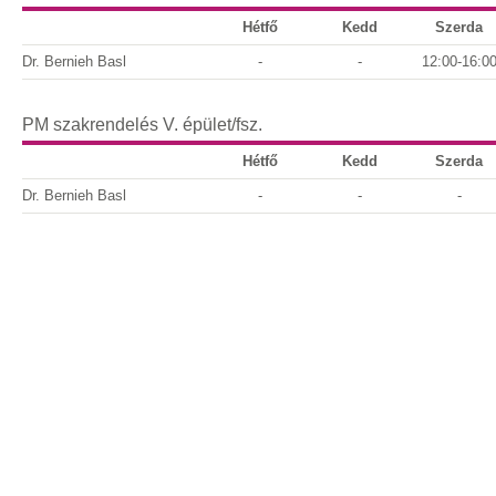
Hétfő
Kedd
Szerda
Dr. Bernieh Basl
-
-
12:00-16:0
PM szakrendelés
V. épület/fsz.
Hétfő
Kedd
Szerda
Dr. Bernieh Basl
-
-
-