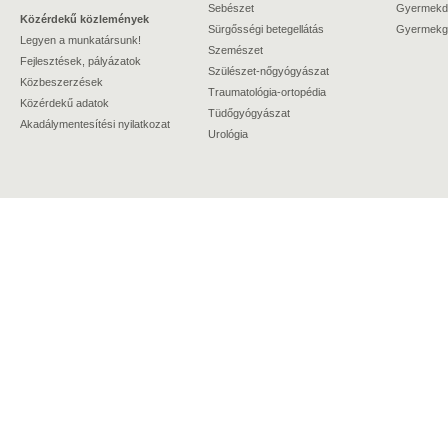
Sebészet
Gyermekdi
Közérdekű közlemények
Sürgősségi betegellátás
Gyermekgy
Legyen a munkatársunk!
Szemészet
Fejlesztések, pályázatok
Szülészet-nőgyógyászat
Közbeszerzések
Traumatológia-ortopédia
Közérdekű adatok
Tüdőgyógyászat
Akadálymentesítési nyilatkozat
Urológia