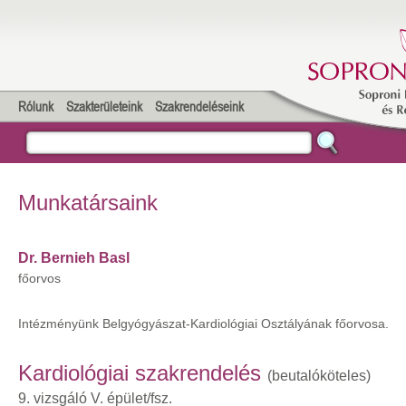
Rólunk
Szakterületeink
Szakrendeléseink
Munkatársaink
Dr. Bernieh Basl
főorvos
Intézményünk Belgyógyászat-Kardiológiai Osztályának főorvosa.
Kardiológiai szakrendelés
(beutalóköteles)
9. vizsgáló
V. épület/fsz.