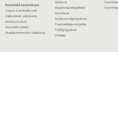
Sebészet
Gyermekdi
Közérdekű közlemények
Sürgősségi betegellátás
Gyermekgy
Legyen a munkatársunk!
Szemészet
Fejlesztések, pályázatok
Szülészet-nőgyógyászat
Közbeszerzések
Traumatológia-ortopédia
Közérdekű adatok
Tüdőgyógyászat
Akadálymentesítési nyilatkozat
Urológia