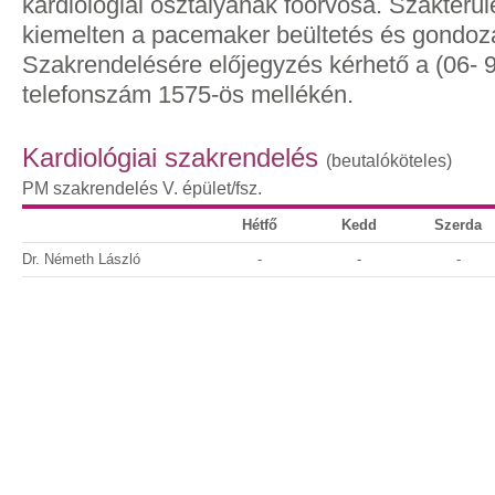
kardiológiai osztályának főorvosa. Szakterüle
kiemelten a pacemaker beültetés és gondoz
Szakrendelésére előjegyzés kérhető a (06- 
telefonszám 1575-ös mellékén.
Kardiológiai szakrendelés
(beutalóköteles)
PM szakrendelés
V. épület/fsz.
Hétfő
Kedd
Szerda
Dr. Németh László
-
-
-