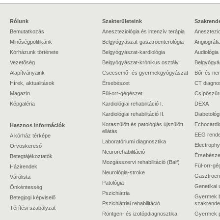
Rólunk
Szakterületeink
Szakrende
Bemutatkozás
Aneszteziológia és intenzív terápia
Anesztezio
Minőségpolitikánk
Belgyógyászat-gasztroenterológia
Angiográfi
Kórházunk története
Belgyógyászat-kardiológia
Audiológia
Vezetőség
Belgyógyászat-krónikus osztály
Belgyógyá
Alapítványaink
Csecsemő- és gyermekgyógyászat
Bőr-és ne
Hírek, aktualitások
Érsebészet
CT diagno
Magazin
Fül-orr-gégészet
Csípőszűr
Képgaléria
Kardiológiai rehabilitáció I.
DEXA
Kardiológiai rehabilitáció II.
Diabetológ
Koraszülött és patológiás újszülött
Echocardi
Hasznos információk
ellátás
EEG rende
A kórház térképe
Laboratóriumi diagnosztika
Electrophy
Orvoskereső
Neurorehabilitáció
Érsebészet
Betegtájékoztatók
Mozgásszervi rehabilitáció (Balf)
Fül-orr-gé
Házirendek
Neurológia-stroke
Gasztroent
Várólista
Patológia
Genetikai 
Önkéntesség
Pszichiátria
Gyermek b
Betegjogi képviselő
Pszichiátriai rehabilitáció
szakrende
Térítési szabályzat
Röntgen- és izotópdiagnosztika
Gyermek ps