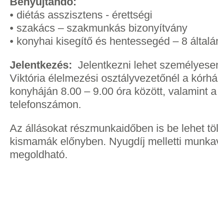
Benyújtandó:
• diétás asszisztens - érettségi
• szakács – szakmunkás bizonyítvány
• konyhai kisegítő és hentessegéd – 8 által
Jelentkezés:
Jelentkezni lehet személyese
Viktória élelmezési osztályvezetőnél a kórház
konyháján 8.00 – 9.00 óra között, valamint 
telefonszámon.
Az állásokat részmunkaidőben is be lehet tö
kismamák előnyben. Nyugdíj melletti munkav
megoldható.