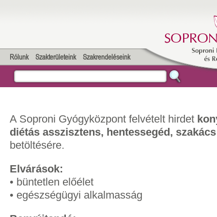
Rólunk
Szakterületeink
Szakrendeléseink
A Soproni Gyógyközpont felvételt hirdet
kony
diétás asszisztens, hentessegéd, szaká
betöltésére.
Elvárások:
• büntetlen előélet
• egészségügyi alkalmasság