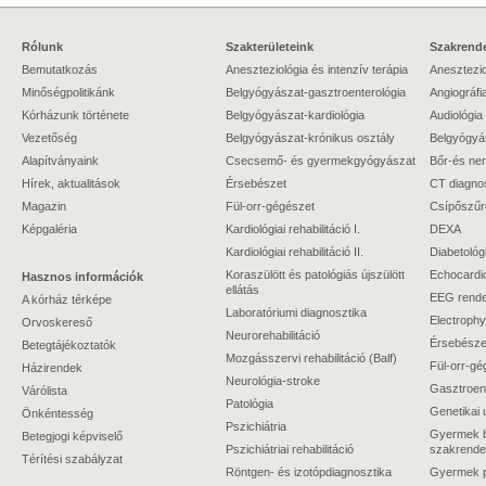
Rólunk
Szakterületeink
Szakrende
Bemutatkozás
Aneszteziológia és intenzív terápia
Anesztezio
Minőségpolitikánk
Belgyógyászat-gasztroenterológia
Angiográfi
Kórházunk története
Belgyógyászat-kardiológia
Audiológia
Vezetőség
Belgyógyászat-krónikus osztály
Belgyógyá
Alapítványaink
Csecsemő- és gyermekgyógyászat
Bőr-és ne
Hírek, aktualitások
Érsebészet
CT diagno
Magazin
Fül-orr-gégészet
Csípőszűr
Képgaléria
Kardiológiai rehabilitáció I.
DEXA
Kardiológiai rehabilitáció II.
Diabetológ
Koraszülött és patológiás újszülött
Echocardi
Hasznos információk
ellátás
EEG rende
A kórház térképe
Laboratóriumi diagnosztika
Electrophy
Orvoskereső
Neurorehabilitáció
Érsebészet
Betegtájékoztatók
Mozgásszervi rehabilitáció (Balf)
Fül-orr-gé
Házirendek
Neurológia-stroke
Gasztroent
Várólista
Patológia
Genetikai 
Önkéntesség
Pszichiátria
Gyermek b
Betegjogi képviselő
Pszichiátriai rehabilitáció
szakrende
Térítési szabályzat
Röntgen- és izotópdiagnosztika
Gyermek ps