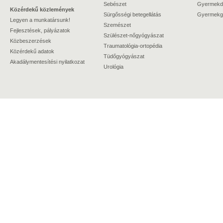
Sebészet
Gyermekdi
Közérdekű közlemények
Sürgősségi betegellátás
Gyermekgy
Legyen a munkatársunk!
Szemészet
Fejlesztések, pályázatok
Szülészet-nőgyógyászat
Közbeszerzések
Traumatológia-ortopédia
Közérdekű adatok
Tüdőgyógyászat
Akadálymentesítési nyilatkozat
Urológia