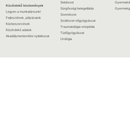
Sebészet
Gyermekdi
Közérdekű közlemények
Sürgősségi betegellátás
Gyermekgy
Legyen a munkatársunk!
Szemészet
Fejlesztések, pályázatok
Szülészet-nőgyógyászat
Közbeszerzések
Traumatológia-ortopédia
Közérdekű adatok
Tüdőgyógyászat
Akadálymentesítési nyilatkozat
Urológia