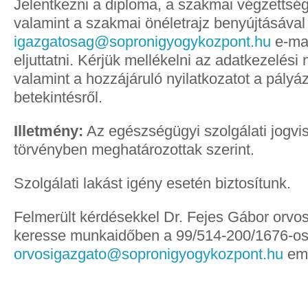
Jelentkezni a diploma, a szakmai végzettsége
valamint a szakmai önéletrajz benyújtásával
igazgatosag@sopronigyogykozpont.hu
e-mai
eljuttatni. Kérjük mellékelni az adatkezelési 
valamint a hozzájáruló nyilatkozatot a pályá
betekintésről.
Illetmény:
Az egészségügyi szolgálati jogvi
törvényben meghatározottak szerint.
Szolgálati lakást igény esetén biztosítunk.
Felmerült kérdésekkel Dr. Fejes Gábor orvos
keresse munkaidőben a 99/514-200/1676-os
orvosigazgato@sopronigyogykozpont.hu
ema