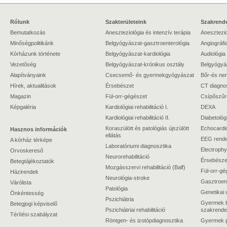
Rólunk
Szakterületeink
Szakrende
Bemutatkozás
Aneszteziológia és intenzív terápia
Anesztezio
Minőségpolitikánk
Belgyógyászat-gasztroenterológia
Angiográfi
Kórházunk története
Belgyógyászat-kardiológia
Audiológia
Vezetőség
Belgyógyászat-krónikus osztály
Belgyógyá
Alapítványaink
Csecsemő- és gyermekgyógyászat
Bőr-és ne
Hírek, aktualitások
Érsebészet
CT diagno
Magazin
Fül-orr-gégészet
Csípőszűr
Képgaléria
Kardiológiai rehabilitáció I.
DEXA
Kardiológiai rehabilitáció II.
Diabetológ
Koraszülött és patológiás újszülött
Echocardi
Hasznos információk
ellátás
EEG rende
A kórház térképe
Laboratóriumi diagnosztika
Electrophy
Orvoskereső
Neurorehabilitáció
Érsebészet
Betegtájékoztatók
Mozgásszervi rehabilitáció (Balf)
Fül-orr-gé
Házirendek
Neurológia-stroke
Gasztroent
Várólista
Patológia
Genetikai 
Önkéntesség
Pszichiátria
Gyermek b
Betegjogi képviselő
Pszichiátriai rehabilitáció
szakrende
Térítési szabályzat
Röntgen- és izotópdiagnosztika
Gyermek ps